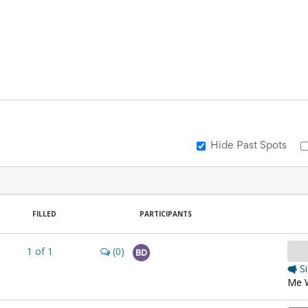
Hide Past Spots
FILLED
PARTICIPANTS
1
of
1
(0)
BD
Si
Me W