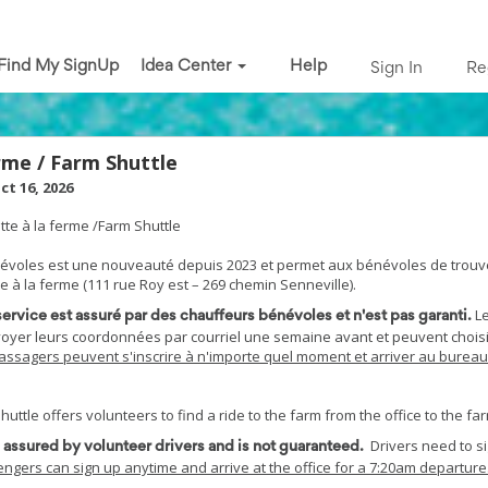
Find My SignUp
Idea Center
Help
Sign In
Re
rme / Farm Shuttle
Oct 16, 2026
te à la ferme /Farm Shuttle
névoles est une nouveauté depuis 2023 et permet aux bénévoles de trou
e à la ferme (111 rue Roy est – 269 chemin Senneville).
Le
service est assuré par des chauffeurs bénévoles et n'est pas garanti.
nvoyer leurs coordonnées par courriel une semaine avant et peuvent choisi
assagers peuvent s'inscrire à n'importe quel moment et arriver au bureau
uttle offers volunteers to find a ride to the farm from the office to the fa
Drivers need to si
is assured by volunteer drivers and is not guaranteed.
ngers can sign up anytime and arrive at the office for a 7:20am departure