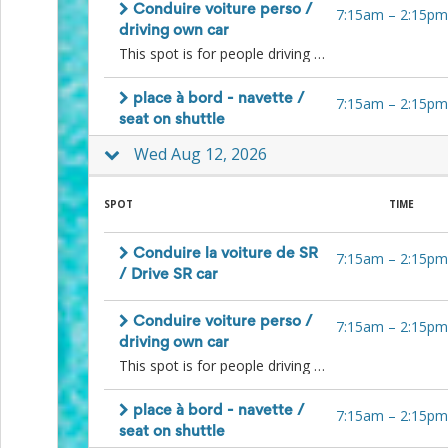
Action
Conduire voiture perso /
7:15am
–
2:15pm
and
driving own car
Activism
This spot is for people driving to the farm in their own car and willing to give a lift to other people. Please comment your contact info so people can reach you to organize. / Cette place est pour les gens qui souhaitent donner un lift à d'autres bénévoles avec leur voiture personnelle. SVP commentez un moyen de vous contacter pour que les gens puissent organiser avec vous directement.
Planning
Center
place à bord - navette /
Fall
7:15am
–
2:15pm
Activities
seat on shuttle
&
Wed Aug 12, 2026
Events
Planning
Center
SPOT
TIME
Fundraising
Planning
Center:
Conduire la voiture de SR
7:15am
–
2:15pm
Time-
/ Drive SR car
Saving
Tips
Conduire voiture perso /
7:15am
–
2:15pm
and
driving own car
Creative
This spot is for people driving to the farm in their own car and willing to give a lift to other people. Please comment your contact info so people can reach you to organize. / Cette place est pour les gens qui souhaitent donner un lift à d'autres bénévoles avec leur voiture personnelle. SVP commentez un moyen de vous contacter pour que les gens puissent organiser avec vous directement.
Ideas
Holiday
Season
place à bord - navette /
7:15am
–
2:15pm
Activities
seat on shuttle
&