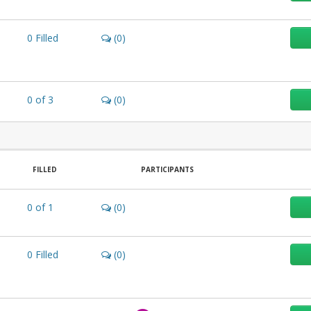
0
Filled
(0)
0
of
3
(0)
FILLED
PARTICIPANTS
0
of
1
(0)
0
Filled
(0)