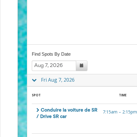
to
School
Planning
Center:
Tips
&
Ideas
for
a
Find Spots By Date
Successful
Back-
to-
School
Fri Aug 7, 2026
Season
Class
Party
SPOT
TIME
Planning
Center:
Ideas,
Conduire la voiture de SR
7:15am
–
2:15pm
Tips
/ Drive SR car
and
Reminders
Community