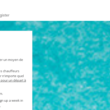
gister
ver un moyen de
s chauffeurs
r n'importe quel
 pour un départ à
rm.
gn up a week in
.