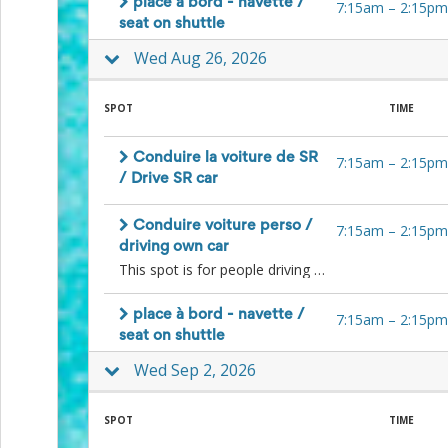
place à bord - navette /
7:15am
–
2:15pm
for
seat on shuttle
Celebrating
Teacher
Wed Aug 26, 2026
Appreciation
Week
Volunteer
SPOT
TIME
Appreciation
Planning
Conduire la voiture de SR
7:15am
–
2:15pm
Center
/ Drive SR car
Youth
Sports
Planning
Conduire voiture perso /
7:15am
–
2:15pm
Center
driving own car
Special
This spot is for people driving to the farm in their own car and willing to give a lift to other people. Please comment your contact info so people can reach you to organize. / Cette place est pour les gens qui souhaitent donner un lift à d'autres bénévoles avec leur voiture personnelle. SVP commentez un moyen de vous contacter pour que les gens puissent organiser avec vous directement.
Events
Planning
Center
place à bord - navette /
7:15am
–
2:15pm
Church
seat on shuttle
Events
Wed Sep 2, 2026
Planning
Center
Business
SPOT
TIME
Events