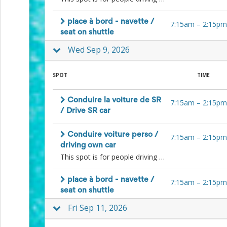
place à bord - navette /
7:15am
–
2:15pm
seat on shuttle
Wed Sep 9, 2026
SPOT
TIME
Conduire la voiture de SR
7:15am
–
2:15pm
/ Drive SR car
Conduire voiture perso /
7:15am
–
2:15pm
driving own car
This spot is for people driving to the farm in their own car and willing to give a lift to other people. Please comment your contact info so people can reach you to organize. / Cette place est pour les gens qui souhaitent donner un lift à d'autres bénévoles avec leur voiture personnelle. SVP commentez un moyen de vous contacter pour que les gens puissent organiser avec vous directement.
place à bord - navette /
7:15am
–
2:15pm
seat on shuttle
Fri Sep 11, 2026