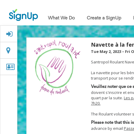
What
We
What We Do
Create a SignUp
Do
Create
a
Signed Up?
SignUp
Find
Navette à la fe
My
Location
Location
Tue May 2, 2023
–
Fri 
SignUp
Idea
Santropol Roulant Navet
Center
Organizer
Organizer Info
Free
La navette pour les bé
Info
Online
transport pour se rendr
Sign
Veuillez noter que ce 
Up
doivent s'inscrire et e
Sheet
quart par la suite.
Les p
Maker
7h20.
for
Events,
The Roulant volunteer sh
Volunteers
&
Please note that this 
Groups
advance by email
Passe
Back