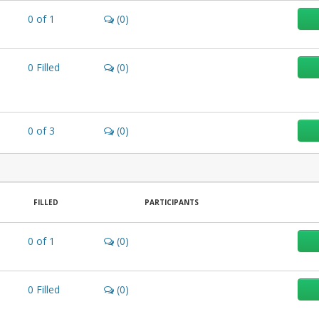
0
of
1
(0)
0
Filled
(0)
0
of
3
(0)
FILLED
PARTICIPANTS
0
of
1
(0)
0
Filled
(0)