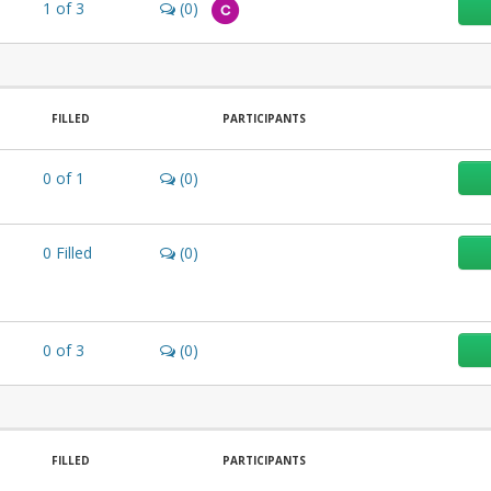
1
of
3
(0)
C
FILLED
PARTICIPANTS
0
of
1
(0)
0
Filled
(0)
0
of
3
(0)
FILLED
PARTICIPANTS