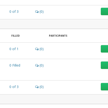
0
of
3
(0)
FILLED
PARTICIPANTS
0
of
1
(0)
0
Filled
(0)
0
of
3
(0)