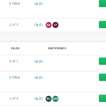
0
Filled
(0)
2
of
3
(0)
SA
ST
FILLED
PARTICIPANTS
0
of
1
(0)
0
Filled
(0)
2
of
3
(0)
RC
MR