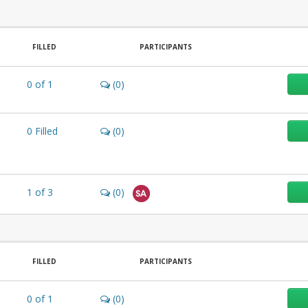
FILLED
PARTICIPANTS
0
of
1
(0)
0
Filled
(0)
1
of
3
(0)
SA
FILLED
PARTICIPANTS
0
of
1
(0)