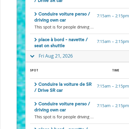
and
/ Drive SR car
Reminders
for
Conduire voiture perso /
7:15am
–
2:15pm
Well-
driving own car
Organized
This spot is for people driving to the farm in their own car and willing to give a lift to other people. Please comment your contact info so people can reach you to organize. / Cette place est pour les gens qui souhaitent donner un lift à d'autres bénévoles avec leur voiture personnelle. SVP commentez un moyen de vous contacter pour que les gens puissent organiser avec vous directement.
School
Events
Spring
place à bord - navette /
7:15am
–
2:15pm
Activities
seat on shuttle
&
Fri Aug 21, 2026
Events
Planning
Center
SPOT
TIME
Summertime
Planning
Center
Conduire la voiture de SR
7:15am
–
2:15pm
Teacher
/ Drive SR car
Appreciation
Planning
Conduire voiture perso /
Center:
7:15am
–
2:15pm
Tips,
driving own car
Tricks
This spot is for people driving to the farm in their own car and willing to give a lift to other people. Please comment your contact info so people can reach you to organize. / Cette place est pour les gens qui souhaitent donner un lift à d'autres bénévoles avec leur voiture personnelle. SVP commentez un moyen de vous contacter pour que les gens puissent organiser avec vous directement.
&
Ideas