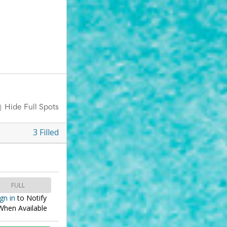
Hide Full Spots
3
Filled
FULL
gn in
to
Notify
hen Available