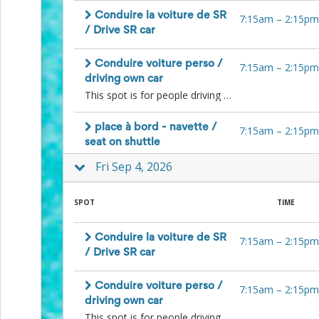
Planning
Center
Conduire la voiture de SR
7:15am
–
2:15pm
News
/ Drive SR car
&
More
Conduire voiture perso /
7:15am
–
2:15pm
Idea
driving own car
Center:
This spot is for people driving to the farm in their own car and willing to give a lift to other people. Please comment your contact info so people can reach you to organize. / Cette place est pour les gens qui souhaitent donner un lift à d'autres bénévoles avec leur voiture personnelle. SVP commentez un moyen de vous contacter pour que les gens puissent organiser avec vous directement.
Resources,
Planning
Tips
place à bord - navette /
7:15am
–
2:15pm
&
seat on shuttle
Ideas
to
Fri Sep 4, 2026
save
you
SPOT
TIME
time
organizing
volunteers
Conduire la voiture de SR
7:15am
–
2:15pm
and
/ Drive SR car
events
Help
Conduire voiture perso /
7:15am
–
2:15pm
driving own car
This spot is for people driving to the farm in their own car and willing to give a lift to other people. Please comment your contact info so people can reach you to organize. / Cette place est pour les gens qui souhaitent donner un lift à d'autres bénévoles avec leur voiture personnelle. SVP commentez un moyen de vous contacter pour que les gens puissent organiser avec vous directement.