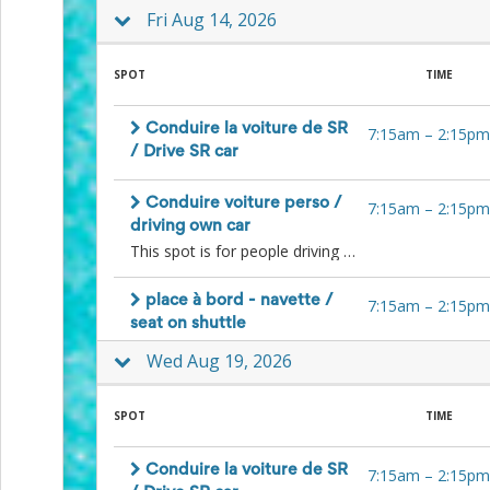
Events
Fri Aug 14, 2026
End-
of-
SPOT
TIME
School
Planning
Center
Conduire la voiture de SR
7:15am
–
2:15pm
Parent-
/ Drive SR car
Teacher
Conference
Planning
Conduire voiture perso /
7:15am
–
2:15pm
Center
driving own car
Room
This spot is for people driving to the farm in their own car and willing to give a lift to other people. Please comment your contact info so people can reach you to organize. / Cette place est pour les gens qui souhaitent donner un lift à d'autres bénévoles avec leur voiture personnelle. SVP commentez un moyen de vous contacter pour que les gens puissent organiser avec vous directement.
Parent
Ideas
place à bord - navette /
7:15am
–
2:15pm
and
seat on shuttle
Classroom
Coordination
Wed Aug 19, 2026
School
Activities
Planning
SPOT
TIME
Center:
Ideas,
Conduire la voiture de SR
Tips
7:15am
–
2:15pm