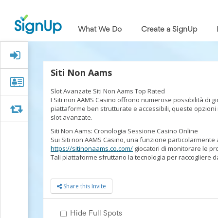
What
We
What We Do
Create a SignUp
Do
Create
a
Signed Up?
SignUp
Find
Siti Non Aams
My
Organizer
Organizer Info
SignUp
Slot Avanzate Siti Non Aams Top Rated
Info
Idea
I Siti non AAMS Casino offrono numerose possibilità di g
Center
Swap
Swap
piattaforme ben strutturate e accessibili, queste opzioni
Free
slot avanzate.
Online
Siti Non Aams: Cronologia Sessione Casino Online
Sign
Sui Siti non AAMS Casino, una funzione particolarmente 
Up
https://sitinonaams.co.com/
giocatori di monitorare le p
Sheet
Tali piattaforme sfruttano la tecnologia per raccogliere d
Maker
for
Events,
Share this Invite
Volunteers
&
Groups
Hide Full Spots
Back