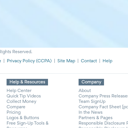
Rights Reserved.
e
|
Privacy Policy
(CCPA)
|
Site Map
|
Contact
|
Help
Help & Resources
Company
Help Center
About
Quick Tip Videos
Company Press Release
Collect Money
Team SignUp
Compare
Company Fact Sheet [pd
Pricing
In the News
Logos & Buttons
Partners & Pages
Free Sign-Up Tools &
Responsible Disclosure 