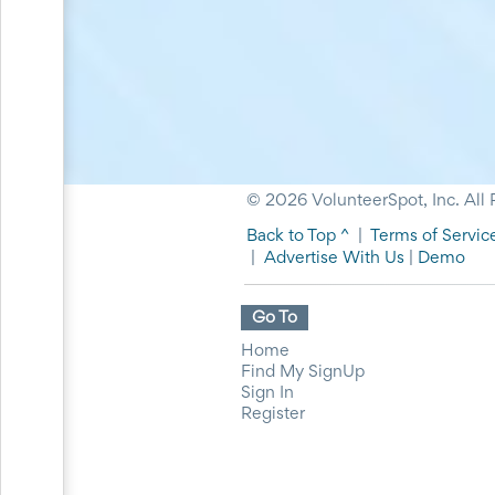
Action
and
Activism
Planning
Center
Fall
Activities
&
Events
Planning
© 2026 VolunteerSpot, Inc. All 
Center
Back to Top ^
|
Terms of Servic
Fundraising
Planning
|
Advertise With Us
|
Demo
Center:
Time-
Go To
Saving
Tips
Home
and
Find My SignUp
Creative
Sign In
Ideas
Register
Holiday
Season
Activities
&