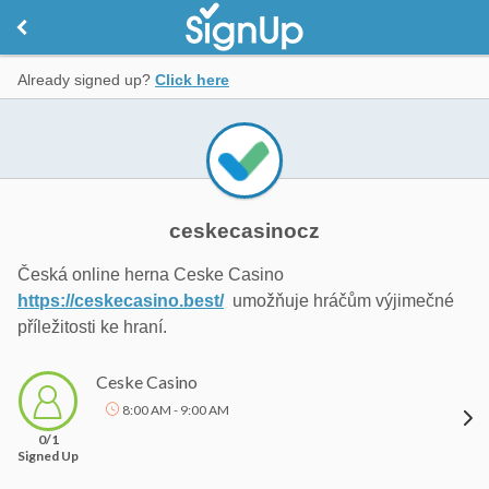
Already signed up?
Click here
ceskecasinocz
Česká online herna Ceske Casino
https://ceskecasino.best/
umožňuje hráčům výjimečné
příležitosti ke hraní.
Ceske Casino
8:00 AM - 9:00 AM
0/1
Signed Up